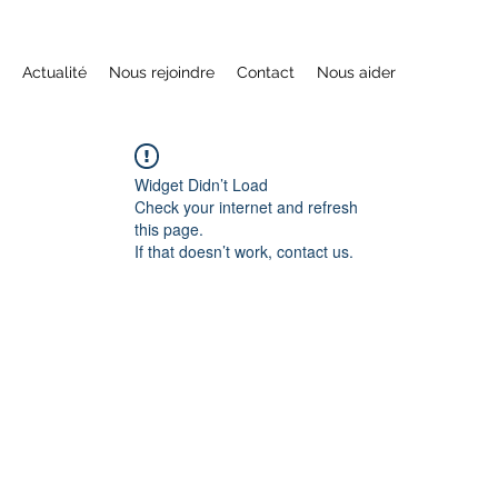
Actualité
Nous rejoindre
Contact
Nous aider
Widget Didn’t Load
Check your internet and refresh
this page.
If that doesn’t work, contact us.