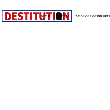
Accueil
Petition
Matos des destituants