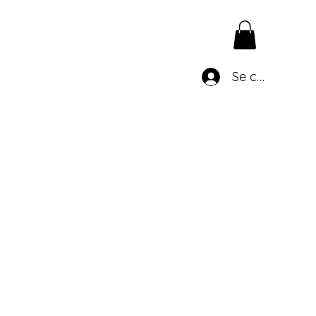
Se connecter