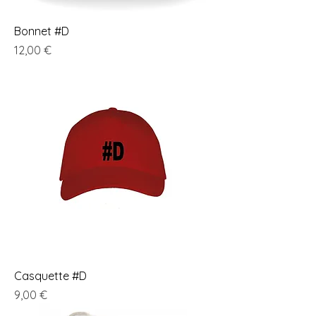
Bonnet #D
Prix
12,00 €
Casquette #D
Prix
9,00 €