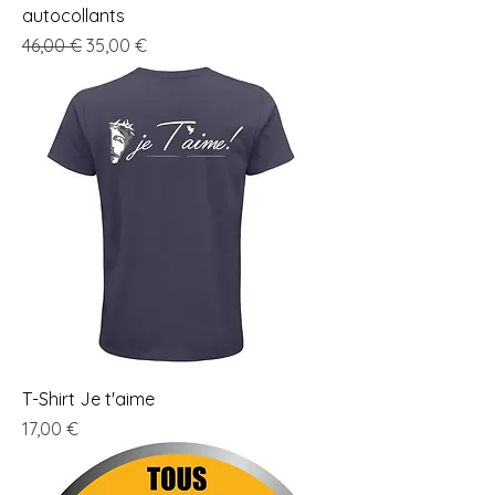
autocollants
Prix original
Prix promotionnel
46,00 €
35,00 €
T-Shirt Je t'aime
Prix
17,00 €