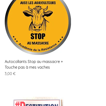
Autocollants Stop au massacre +
Touche pas à mes vaches
Prix
3,00 €