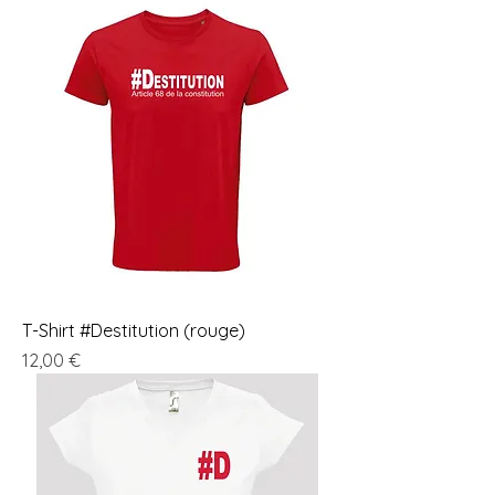
T-Shirt #Destitution (rouge)
Prix
12,00 €