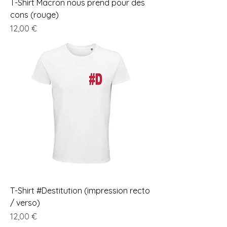
T-Shirt Macron nous prend pour des
cons (rouge)
Prix
12,00 €
T-Shirt #Destitution (impression recto
/ verso)
Prix
12,00 €