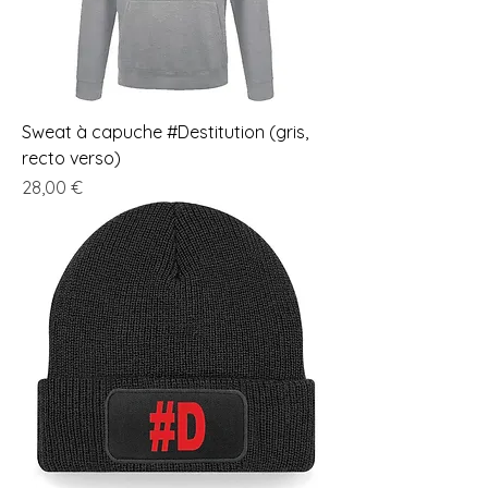
Sweat à capuche #Destitution (gris,
recto verso)
Prix
28,00 €